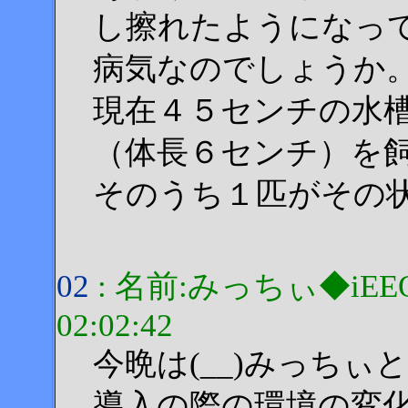
し擦れたようになっ
病気なのでしょうか
現在４５センチの水
（体長６センチ）を
そのうち１匹がその
02
: 名前:みっちぃ◆iEEOn
02:02:42
今晩は(__)みっちぃ
導入の際の環境の変