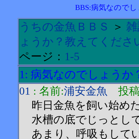
BBS:病気なので
うちの金魚ＢＢＳ
＞
雑
ょうか？教えてください
ページ：
1-5
1: 病気なのでしょう
01
: 名前:
浦安金魚
投稿日:2
昨日金魚を飼い始め
水槽の底でじっとし
あまり、呼吸もして