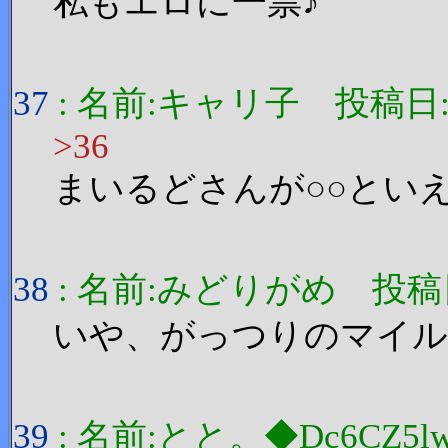
私もエロに一票♪
37
: 名前:キャリ子 投稿日:2006
>36
まいるどさんが○○とい
38
: 名前:みどりがめ 投稿日:200
いや、がっつりのマイ
39
: 名前:とと。◆Dc6CZ5lw 投