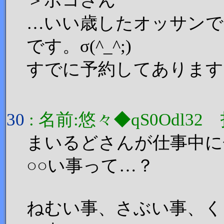
＞ポコさん
…いい歳したオッサンで
です。σ(^_^;)
すでに予約してあります
30
: 名前:悠々◆qS0Odl32 投稿
まいるどさんが仕事中に
○○い事って…？
ねむい事、さぶい事、く