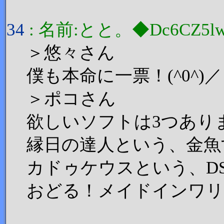
34
: 名前:とと。◆Dc6CZ5lw 投
＞悠々さん
僕も本命に一票！(^0^)／
＞ポコさん
欲しいソフトは3つあり
縁日の達人という、金魚
カドゥケウスという、D
おどる！メイドインワリ