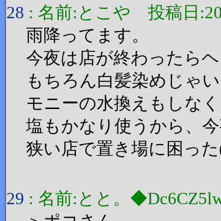
28
: 名前:とこや 投稿日:2006/1
雨降ってます。
今夜は店が終わったらヘ
もちろん白髪染めじゃい！(
モニーの水換えもしなく
塩もかなり使うから、今
狭い店で置き場に困った(>
29
: 名前:とと。◆Dc6CZ5lw 投