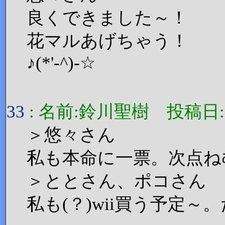
良くできました～！
花マルあげちゃう！
♪(*'-^)-☆
33
: 名前:鈴川聖樹 投稿日:2006
＞悠々さん
私も本命に一票。次点ね
＞ととさん、ポコさん
私も(？)wii買う予定