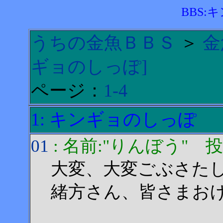
BBS:
うちの金魚ＢＢＳ
＞
金
ギョのしっぽ]
ページ：
1-4
1: キンギョのしっぽ
01
: 名前:"りんぼう" 投稿日:
大変、大変ごぶさた
緒方さん、皆さまお