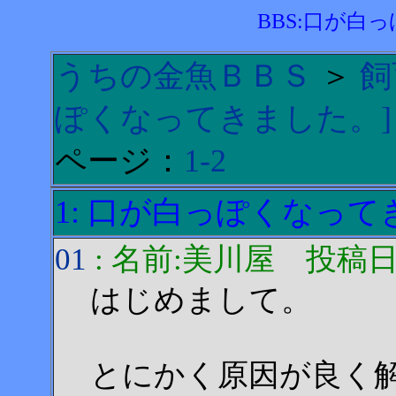
BBS:口が白
うちの金魚ＢＢＳ
＞
飼
ぽくなってきました。]
ページ：
1-2
1: 口が白っぽくなっ
01
: 名前:美川屋 投稿日:200
はじめまして。
とにかく原因が良く