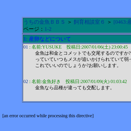
うちの金魚ＢＢＳ
＞
飼育相談室６
＞
[046
ページ：
1-2
1: 産卵などについて
01
: 名前:YUSUKE 投稿日:2007/01/06(土) 23:00:45
金魚は和金とコメットでも交尾するのですか
っていていつもメスが追いかけられていて弱
これでいいのでしょうか?お願いします。
02
: 名前:金魚好き 投稿日:2007/01/09(火) 01:03:42
金魚なら品種が違っても交配します。
[an error occurred while processing this directive]