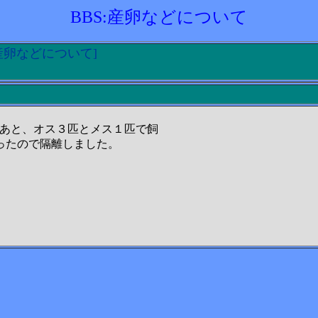
BBS:産卵などについて
3:産卵などについて]
?あと、オス３匹とメス１匹で飼
ったので隔離しました。