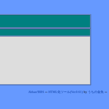
--
--
Ahhan!BBS
HTML化ツール(Ver.0.61)
by
うちの金魚