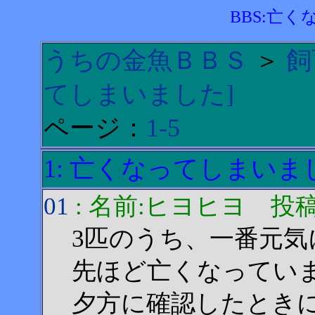
BBS:亡
うちの金魚ＢＢＳ
＞
飼
てしまいました]
ページ：
1-5
1: 亡くなってしまいま
01
: 名前:ヒヨヒヨ 投稿日:20
3匹のうち、一番元
先ほど亡くなってい
夕方に確認したとき