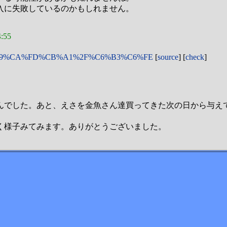
入に失敗しているのかもしれません。
:55
4%B0%E9%CA%FD%CB%A1%2F%C6%B3%C6%FE
[
source
] [
check
]
んでした。あと、えさを金魚さん達買ってきた次の日から与え
く様子みてみます。ありがとうございました。