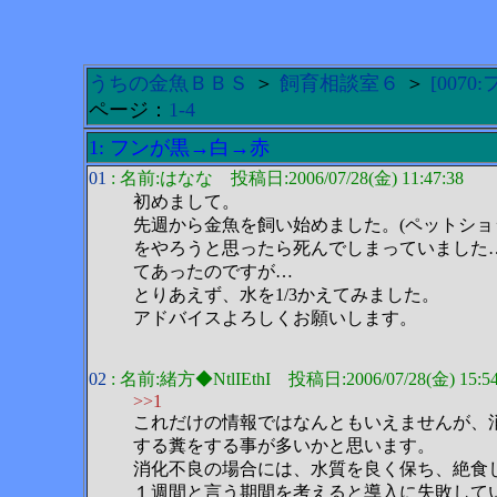
うちの金魚ＢＢＳ
＞
飼育相談室６
＞
[007
ページ：
1-4
1: フンが黒→白→赤
01
: 名前:はなな 投稿日:2006/07/28(金) 11:47:38
初めまして。
先週から金魚を飼い始めました。(ペットショ
をやろうと思ったら死んでしまっていました
てあったのですが…
とりあえず、水を1/3かえてみました。
アドバイスよろしくお願いします。
02
: 名前:緒方◆NtlIEthI 投稿日:2006/07/28(金) 15:54
>>1
これだけの情報ではなんともいえませんが、
する糞をする事が多いかと思います。
消化不良の場合には、水質を良く保ち、絶食
１週間と言う期間を考えると導入に失敗して