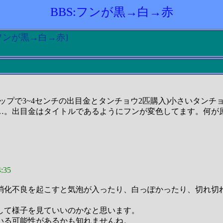
BBS:フンが黒→白→赤
0:フンが黒→白→赤]
ップで3~4センチの出目金とタンチョウ2匹購入)小さいタン
…。出目金はタイトルであるようにフンが変色してます。何が
:35
消化不良を起こすと気泡が入ったり、白っぽかったり、切れ切
して様子を見ていいのかなと思います。
いる可能性があるかも知れませんね。