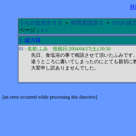
B
うちの金魚ＢＢＳ
＞
飼育相談室２
＞
[0326:緒
ページ：
1-1
1: 緒方様
01
: 名前:ふみ 投稿日:2004/04/17(土) 20:50
先日、食塩浴の事で相談させて頂いたふみです
違うところに書いてしまったのにとても親切に
大変申し訳ありませんでした。
[an error occurred while processing this directive]