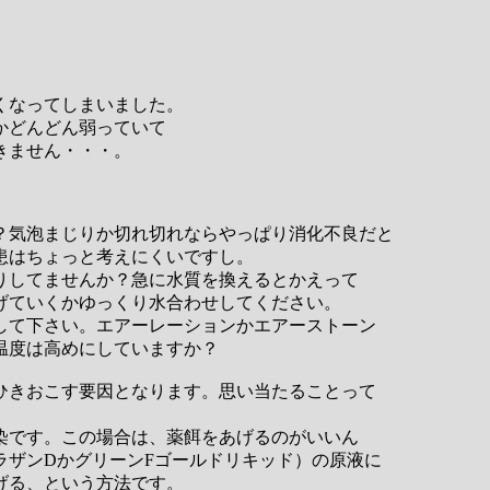
くなってしまいました。
かどんどん弱っていて
きません・・・。
？気泡まじりか切れ切れならやっぱり消化不良だと
患はちょっと考えにくいですし。
りしてませんか？急に水質を換えるとかえって
げていくかゆっくり水合わせしてください。
して下さい。エアーレーションかエアーストーン
温度は高めにしていますか？
ひきおこす要因となります。思い当たることって
染です。この場合は、薬餌をあげるのがいいん
ラザンDかグリーンFゴールドリキッド）の原液に
げる、という方法です。