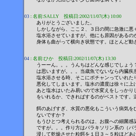
03
: 名前:SALLY 投稿日:2002/11/07(木) 10:00
ありがとうございました。
しかしながら、ここ２、３日の間に急激に悪
塩水浴させていますが、他にも原因があるの
身体も曲がって横向き状態です。ほとんど動
04
: 名前:ひか 投稿日:2002/11/07(木) 13:30
うーーん。。。うんちはどんな感じでしょう
は思いますが。。。当歳魚でないなら内臓疾
塩水浴させる時、そこにボチャンっていれた
悪化してしまいます。塩水の濃度は徐々に上
あと塩水はいたみ易いので水変えをしっかり
をいれるか、できればするのがベストです。
餌のあげすぎ、水質の悪化もこういう病気を
ないですか？
もうひとつ考えられるのは、お腹への細菌感
ですが。。。作り方はパラキソリン系の（パ
浸して乾燥させた粒餌を１日３～５粒ほどあ