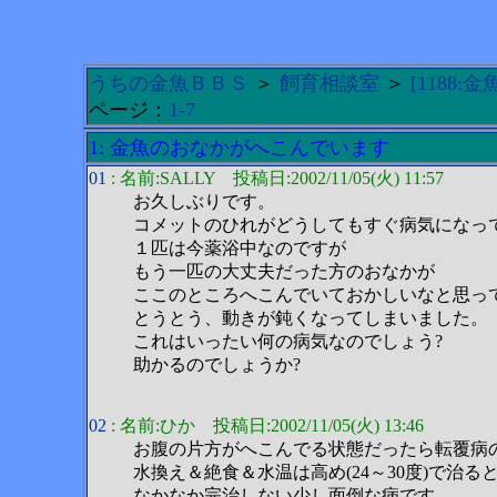
うちの金魚ＢＢＳ
＞
飼育相談室
＞
[1188
ページ：
1-7
1: 金魚のおなかがへこんでいます
01
: 名前:SALLY 投稿日:2002/11/05(火) 11:57
お久しぶりです。
コメットのひれがどうしてもすぐ病気になっ
１匹は今薬浴中なのですが
もう一匹の大丈夫だった方のおなかが
ここのところへこんでいておかしいなと思っ
とうとう、動きが鈍くなってしまいました。
これはいったい何の病気なのでしょう?
助かるのでしょうか?
02
: 名前:ひか 投稿日:2002/11/05(火) 13:46
お腹の片方がへこんでる状態だったら転覆病の
水換え＆絶食＆水温は高め(24～30度)で
なかなか完治しない少し面倒な病です。