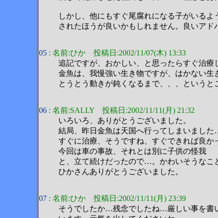
しかし、他にもすぐ尾腐れになる子がいるよ
されたほうが良いかもしれません。良いアド
05
: 名前:ひか 投稿日:2002/11/07(木) 13:33
追記ですが、おかしい、と思ったらすぐ治療
金魚は、我慢強い生き物ですが、はかない生
とうとう動きが鈍くなるまで、、、というと
06
: 名前:SALLY 投稿日:2002/11/11(月) 21:32
いろいろ、ありがとうございました。
結局、昨日金魚は天国へ行ってしまいました
すぐに治療、そうですね、すぐできれば良か
今回は車の事故、それとは別に子供の怪我
と、立て続けだったので…。かわいそうなこ
ひかさんありがとうございました。
07
: 名前:ひか 投稿日:2002/11/11(月) 23:39
そうでしたか…残念でしたね…厳しい事を書