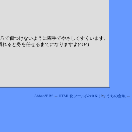
て、爪で傷つけないように両手でやさしくすくいます。
ると身を任せるまでになりますよ(^O^)
--
--
Ahhan!BBS
HTML化ツール(Ver.0.61)
by
うちの金魚