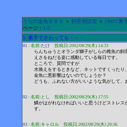
うちの金魚ＢＢＳ
＞
飼育相談室
＞
[0803
ページ：
1-5
1: 素手でさわっても・・・
01
: 名前:
たけ
投稿日:2002/08/29(木) 14:33
らんちゅうとオランダ獅子がしらの稚魚の飼
えさをねだる姿に感動している毎日です。
ところで、質問ですが
水換えをするときなど、ネットですくったり
金魚に悪影響はないのでしょうか？
どうも、ふれない方がいいような気がして、
02
: 名前:とし 投稿日:2002/08/29(木) 17:55
鱗がはがれなければいいと思うけどストレス
す。
03
: 名前:キャロル 投稿日:2002/08/29(木) 20:36